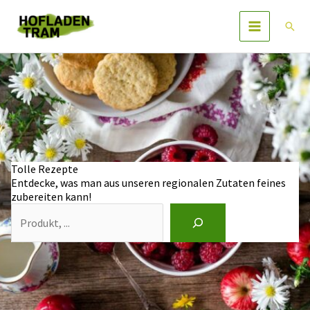
Zum
Inhalt
Such
springen
Tolle Rezepte
Entdecke, was man aus unseren regionalen Zutaten feines
zubereiten kann!
S
u
c
h
e
n