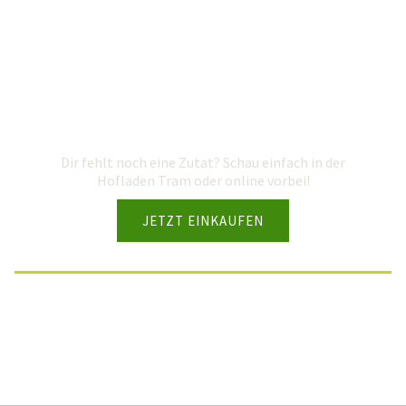
Dir fehlt noch eine Zutat? Schau einfach in der
Hofladen Tram oder online vorbei!
JETZT EINKAUFEN