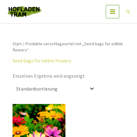
Zum
Inhalt
Such
springen
Start
/ Produkte verschlagwortet mit „Seed bags for edible
flowers“
Seed bags for edible flowers
Einzelnes Ergebnis wird angezeigt