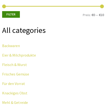
FILTER
Preis:
€0
—
€10
i
a
All categories
n
x
.
.
Backwaren
P
P
r
r
Eier & Milchprodukte
e
e
Fleisch & Wurst
i
i
Frisches Gemüse
s
s
Für den Vorrat
Knackiges Obst
Mehl & Getreide