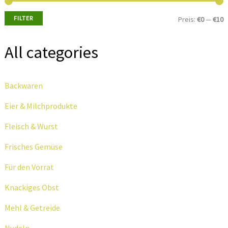
FILTER
Preis:
€0
—
€10
i
a
All categories
n
x
.
.
Backwaren
P
P
r
r
Eier & Milchprodukte
e
e
Fleisch & Wurst
i
i
Frisches Gemüse
s
s
Für den Vorrat
Knackiges Obst
Mehl & Getreide