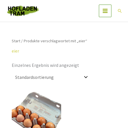
Zum
Inhalt
Such
springen
Start
/ Produkte verschlagwortet mit „eier“
eier
Einzelnes Ergebnis wird angezeigt